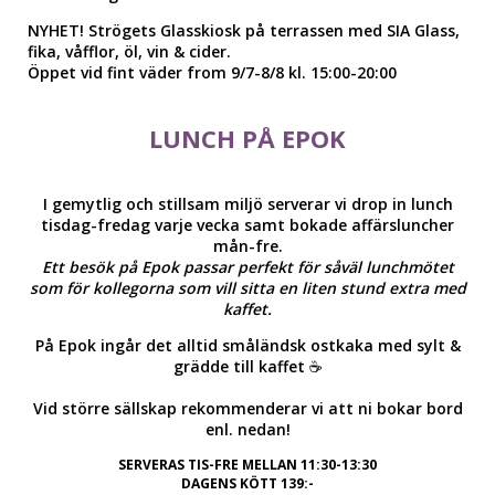
NYHET! Strögets Glasskiosk på terrassen med SIA Glass,
fika, våfflor, öl, vin & cider.
Öppet vid fint väder from 9/7-8/8 kl. 15:00-20:00
LUNCH PÅ EPOK
I gemytlig och stillsam miljö serverar vi drop in lunch
tisdag-fredag varje vecka samt bokade affärsluncher
mån-fre.
Ett besök på Epok passar perfekt för såväl lunchmötet
som för kollegorna som vill sitta en liten stund extra med
kaffet.
På Epok ingår det alltid småländsk ostkaka med sylt &
grädde till kaffet ☕️
Vid större sällskap rekommenderar vi att ni bokar bord
enl. nedan!
SERVERAS TIS-FRE MELLAN 11:30-13:30
DAGENS KÖTT 139:-